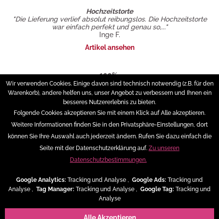
Hochzeitstorte
"Die Lieferung verlief absolut reibungslos. Die Hochzeitstorte
war einfach perfekt und genau so,..."
Inge F.
Artikel ansehen
100%...
"Die Torte sah sehr schön aus und war unglaublich lecker. Wir
Wir verwenden Cookies. Einige davon sind technisch notwendig (z.B. für den
konnten schon vorab bei..."
Warenkorb), andere helfen uns, unser Angebot zu verbessern und Ihnen ein
Michaela Unger
besseres Nutzererlebnis zu bieten.
Artikel ansehen
Folgende Cookies akzeptieren Sie mit einem Klick auf Alle akzeptieren.
Weitere Informationen finden Sie in den Privatsphäre-Einstellungen, dort
Service Hotline
können Sie Ihre Auswahl auch jederzeit ändern. Rufen Sie dazu einfach die
Seite mit der Datenschutzerklärung auf.
Zu unseren
Shop Service
Datenschutzbestimmungen.
Informationen
Google Analytics:
Tracking und Analyse ,
Google Ads:
Tracking und
Analyse ,
Tag Manager:
Tracking und Analyse ,
Google Tag:
Tracking und
Analyse
Versand & Zahlungsarten
Alle Akzeptieren