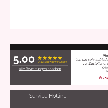
5.00
Plu
"Ich bin sehr zufried
∅ aus 2867 Bewertungen
zur Zustellung, 
gekl
alle Bewertungen ansehen
l
Artik
Service Hotline