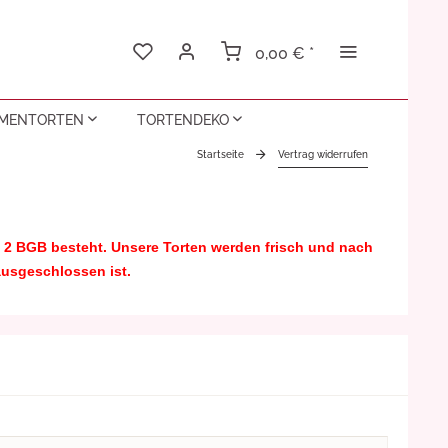
0,00 € *
MENTORTEN
TORTENDEKO
Startseite
Vertrag widerrufen
GEBURTSTAGSTORTEN FÜR MÄDCHEN
TORTEN PROBEN
GRUSSKARTEN
s. 2 BGB besteht. Unsere Torten werden frisch und nach
GEBURTSTAGSTORTEN FÜR JUNGEN
VALENTINSTAG TORTEN
ausgeschlossen ist.
ÄNNER
GEBURTSTAGSTORTEN FÜR KINDER
WEIHNACHTSTORTEN
RAUEN