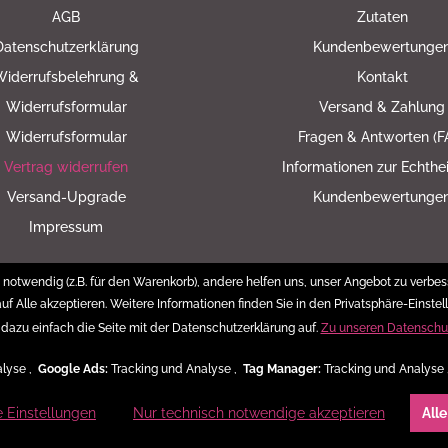
AGB
Zutaten
Datenschutzerklärung
Kundenbewertunge
Widerrufsbelehrung &
Kontakt
Widerrufsformular
Versand & Zahlung
Widerrufsformular
Fragen & Antworten (F
Vertrag widerrufen
Informationen zur Echthe
Versand-Upgrade
Kundenbewertunge
Impressum
notwendig (z.B. für den Warenkorb), andere helfen uns, unser Angebot zu verbess
uf Alle akzeptieren. Weitere Informationen finden Sie in den Privatsphäre-Einstel
 dazu einfach die Seite mit der Datenschutzerklärung auf.
Zu unseren Datenschu
* Alle Preise inkl. gesetzl. Mehrwertsteuer zzgl.
Versandkosten
alyse ,
Google Ads:
Tracking und Analyse ,
Tag Manager:
Tracking und Analyse
e Einstellungen
Nur technisch notwendige akzeptieren
All
© Supertorte