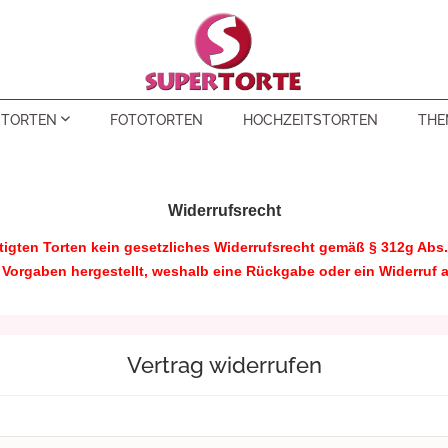
STORTEN
FOTOTORTEN
HOCHZEITSTORTEN
THE
BURTSTAG TORTEN
LL TORTEN
N
70. GEBURTSTAG TORTEN
MUTTERTAGSTORTEN
ZUCKERDEKO
Widerrufsrecht
ertigten Torten kein gesetzliches Widerrufsrecht gemäß § 312g Ab
BURTSTAG TORTEN
WEEN TORTEN
80. GEBURTSTAG TORTEN
PAW PATROL
 Vorgaben hergestellt, weshalb eine Rückgabe oder ein Widerruf 
BURTSTAG TORTEN
NION TORTEN
GEBURTSTAGSTORTEN FÜR M
TIER TORTEN
BURTSTAG TORTEN
GEBURTSTAGSTORTEN FÜR F
Vertrag widerrufen