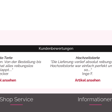
Kundenbewertungen
to Torte
Hochzeitstorte
en. Von der Bestellung bis
"Die Lieferung verlief absolut reibung
hat alles reibungslos
Hochzeitstorte war einfach perfekt u
appt...."
so,..."
ecker
Inge F.
el ansehen
Artikel ansehen
Shop Service
Informatione