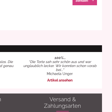
Senden
100%...
slos. Die
"Die Torte sah sehr schön aus und war
nd genau
unglaublich lecker. Wir konnten schon vorab
bei..."
Michaela Unger
Artikel ansehen
n
Versand &
Zahlungsarten