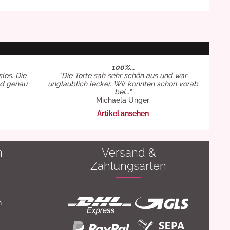
100%...
slos. Die
"Die Torte sah sehr schön aus und war
nd genau
unglaublich lecker. Wir konnten schon vorab
bei..."
Michaela Unger
Artikel ansehen
n
Versand &
Zahlungsarten
n