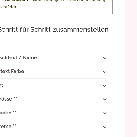
lichtfeld)
Schritt für Schritt zusammenstellen
schtext / Name
ext Farbe
rt
rösse **
oden **
reme **