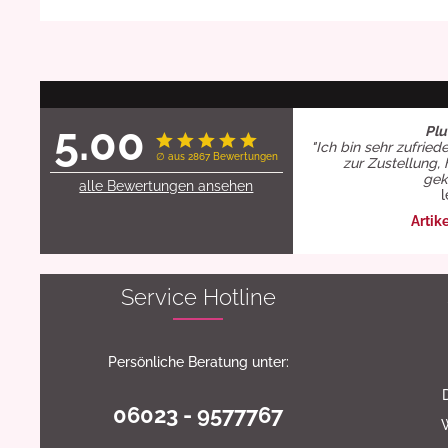
5.00
Plu
"Ich bin sehr zufried
∅ aus 2867 Bewertungen
zur Zustellung, 
gekl
alle Bewertungen ansehen
l
Artik
Service Hotline
Persönliche Beratung unter:
06023 - 9577767