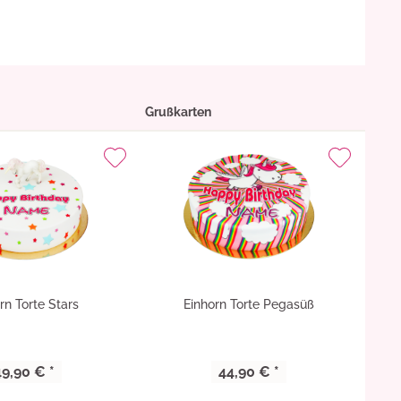
Grußkarten
Vid
rn Torte Stars
Einhorn Torte Pegasüß
49,90 € *
44,90 € *