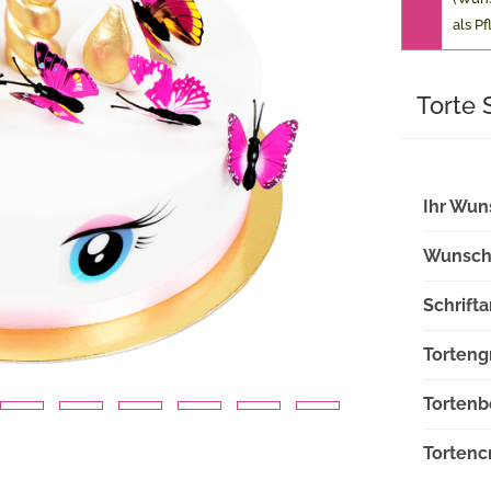
als Pf
Torte 
Ihr Wun
Wunscht
Schrifta
Torteng
Tortenb
Tortenc