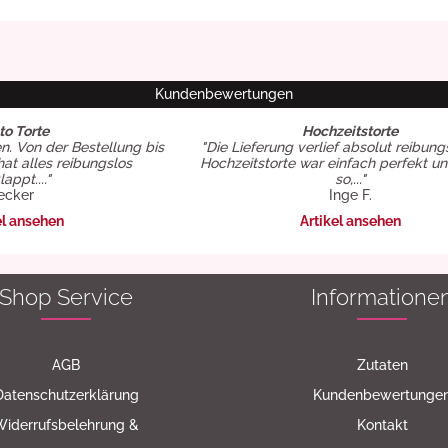
Kundenbewertungen
to Torte
Hochzeitstorte
en. Von der Bestellung bis
"Die Lieferung verlief absolut reibung
hat alles reibungslos
Hochzeitstorte war einfach perfekt u
appt...."
so,..."
ecker
Inge F.
el ansehen
Artikel ansehen
Shop Service
Informatione
AGB
Zutaten
Datenschutzerklärung
Kundenbewertunge
Widerrufsbelehrung &
Kontakt