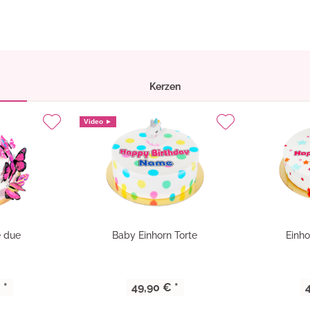
Kerzen
Video ►
e due
Baby Einhorn Torte
Einho
 *
49,90 € *