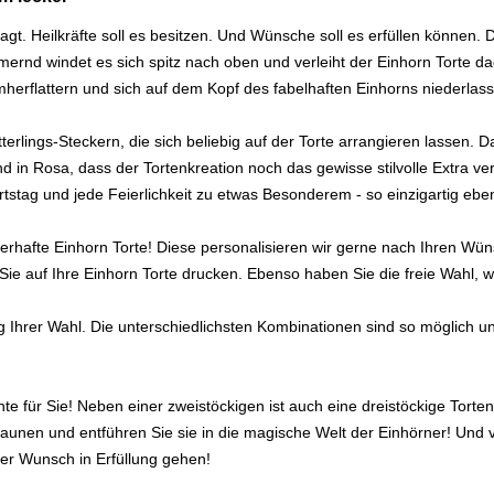
. Heilkräfte soll es besitzen. Und Wünsche soll es erfüllen können. 
immernd windet es sich spitz nach oben und verleiht der Einhorn Tort
umherflattern und sich auf dem Kopf des fabelhaften Einhorns niederl
terlings-Steckern, die sich beliebig auf der Torte arrangieren lassen
in Rosa, dass der Tortenkreation noch das gewisse stilvolle Extra ve
tstag und jede Feierlichkeit zu etwas Besonderem - so einzigartig ebe
uberhafte Einhorn Torte! Diese personalisieren wir gerne nach Ihren W
 Sie auf Ihre Einhorn Torte drucken. Ebenso haben Sie die freie Wahl,
g Ihrer Wahl. Die unterschiedlichsten Kombinationen sind so möglich 
ante für Sie! Neben einer zweistöckigen ist auch eine dreistöckige Tort
aunen und entführen Sie sie in die magische Welt der Einhörner! Und 
er Wunsch in Erfüllung gehen!