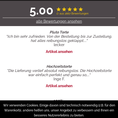
5.00
∅ aus 2867 Bewertungen
alle Bewertungen ansehen
Pluto Torte
"Ich bin sehr zufrieden. Von der Bestellung bis zur Zustellung,
hat alles reibungslos geklappt...."
lecker
Artikel ansehen
Hochzeitstorte
"Die Lieferung verlief absolut reibungslos. Die Hochzeitstorte
war einfach perfekt und genau so,..."
Inge F.
Artikel ansehen
100%...
"Die Torte sah sehr schön aus und war unglaublich lecker. Wir
Wir verwenden Cookies. Einige davon sind technisch notwendig (z.B. für den
konnten schon vorab bei..."
Warenkorb), andere helfen uns, unser Angebot zu verbessern und Ihnen ein
Michaela Unger
besseres Nutzererlebnis zu bieten.