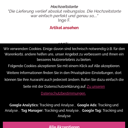
Hochzeitstorte
"Die Lieferung verlief absolut reibungslos. Die Hochzeitstorte
war einfach perfekt und genau so,..."
Inge F.
Artikel ansehen
100%...
"Die Torte sah sehr schön aus und war unglaublich lecker. Wir
Wir verwenden Cookies. Einige davon sind technisch notwendig (z.B. für den
konnten schon vorab bei..."
Warenkorb), andere helfen uns, unser Angebot zu verbessern und Ihnen ein
Michaela Unger
besseres Nutzererlebnis zu bieten.
Artikel ansehen
Folgende Cookies akzeptieren Sie mit einem Klick auf Alle akzeptieren.
Weitere Informationen finden Sie in den Privatsphäre-Einstellungen, dort
Service Hotline
können Sie Ihre Auswahl auch jederzeit ändern. Rufen Sie dazu einfach die
Seite mit der Datenschutzerklärung auf.
Zu unseren
Shop Service
Datenschutzbestimmungen.
Informationen
Google Analytics:
Tracking und Analyse ,
Google Ads:
Tracking und
Analyse ,
Tag Manager:
Tracking und Analyse ,
Google Tag:
Tracking und
Analyse
Versand & Zahlungsarten
Alle Akzeptieren