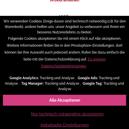
Artikel ansehen
100%...
"Die Torte sah sehr schön aus und war unglaublich lecker. Wir
Wir verwenden Cookies. Einige davon sind technisch notwendig (z.B. für den
konnten schon vorab bei..."
Warenkorb), andere helfen uns, unser Angebot zu verbessern und Ihnen ein
Michaela Unger
besseres Nutzererlebnis zu bieten.
Artikel ansehen
Folgende Cookies akzeptieren Sie mit einem Klick auf Alle akzeptieren.
Weitere Informationen finden Sie in den Privatsphäre-Einstellungen, dort
Service Hotline
können Sie Ihre Auswahl auch jederzeit ändern. Rufen Sie dazu einfach die
Seite mit der Datenschutzerklärung auf.
Zu unseren
Shop Service
Datenschutzbestimmungen.
Informationen
Google Analytics:
Tracking und Analyse ,
Google Ads:
Tracking und
Analyse ,
Tag Manager:
Tracking und Analyse ,
Google Tag:
Tracking und
Analyse
Versand & Zahlungsarten
Alle Akzeptieren
* Alle Preise inkl. gesetzl. Mehrwertsteuer zzgl.
Versandkosten
Nur technisch notwendige akzeptieren
Individuelle Einstellungen